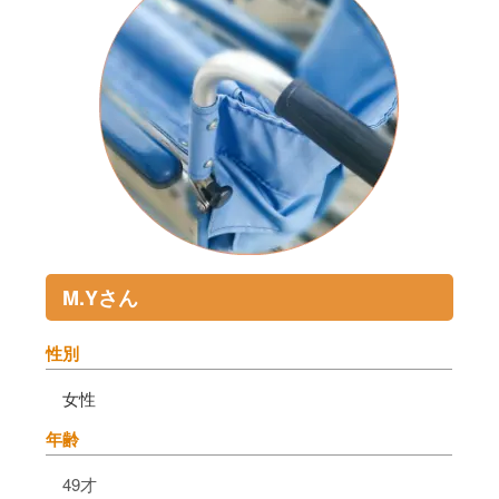
M.Yさん
性別
女性
年齢
49才