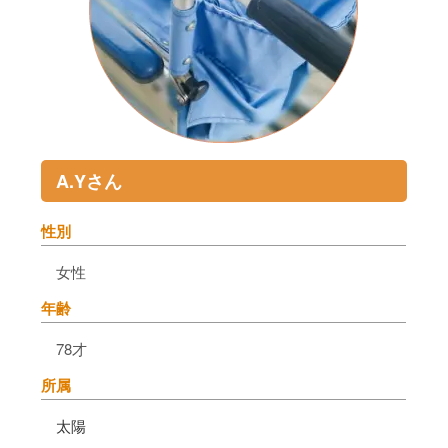
A.Yさん
性別
女性
年齢
78才
所属
太陽