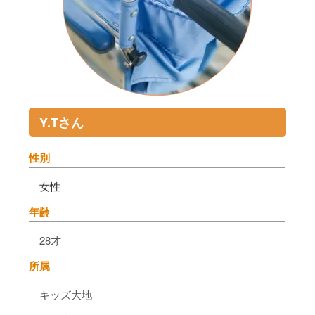
Y.Tさん
性別
女性
年齢
28才
所属
キッズ大地