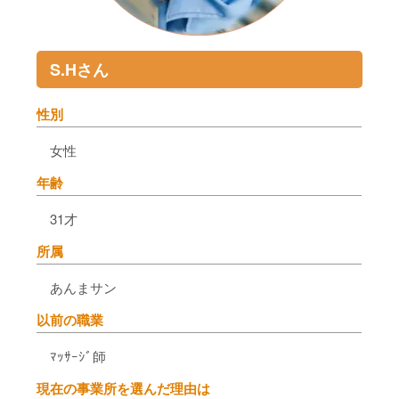
S.Hさん
性別
女性
年齢
31才
所属
あんまサン
以前の職業
ﾏｯｻｰｼﾞ師
現在の事業所を選んだ理由は