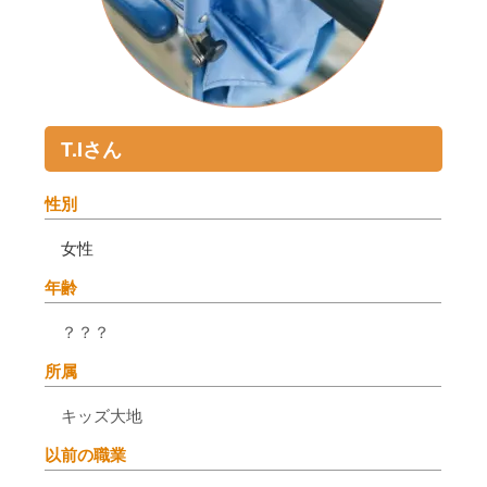
T.Iさん
性別
女性
年齢
？？？
所属
キッズ大地
以前の職業