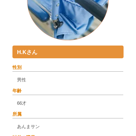
H.Kさん
性別
男性
年齢
66才
所属
あんまサン