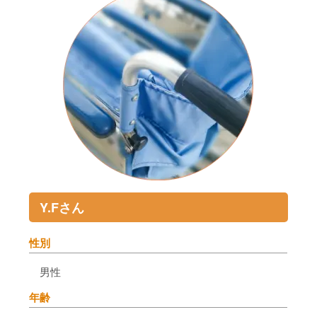
Y.Fさん
性別
男性
年齢